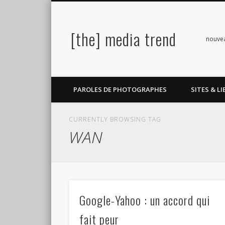
[the] media trend
Facebook
Twitter
Pinterest
LinkedIn
nouve
PAROLES DE PHOTOGRAPHES
SITES & LI
CURRENTLY BROWSING TAG
WAN
Google-Yahoo : un accord qui
fait peur