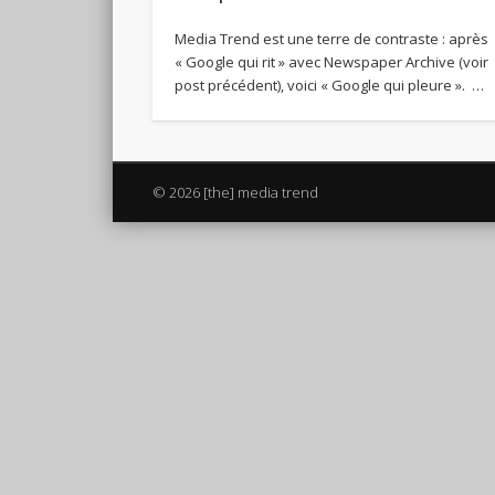
Media Trend est une terre de contraste : après
« Google qui rit » avec Newspaper Archive (voir
post précédent), voici « Google qui pleure ». …
© 2026 [the] media trend