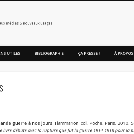
aux médias & nouveaux usages
ENS UTILES
BIBLIOGRAPHIE
ÇA PRESSE !
À PROPOS
s
rande guerre à nos jours,
Flammarion, coll. Poche, Paris, 2010, 
 le livre débute avec la rupture que fut la guerre 1914-1918 pour la 