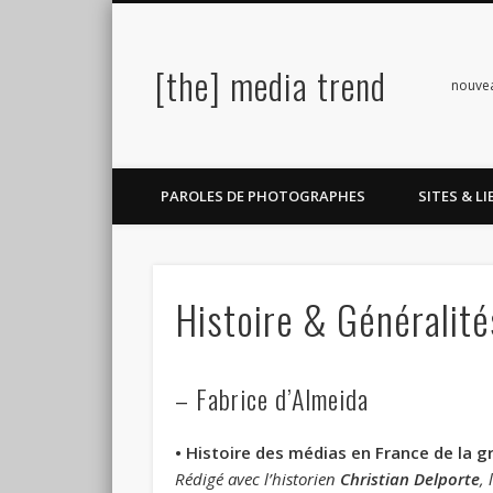
[the] media trend
Facebook
Twitter
Pinterest
LinkedIn
nouve
PAROLES DE PHOTOGRAPHES
SITES & LI
Histoire & Généralité
– Fabrice d’Almeida
• Histoire des médias en France de la g
R
édigé avec l’historien
Christian Delporte
,