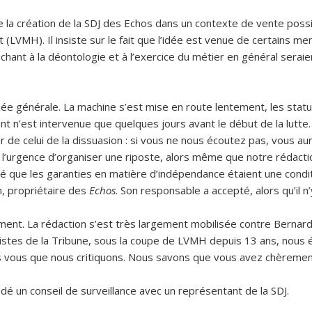
 la création de la SDJ des Echos dans un contexte de vente possib
 (LVMH). Il insiste sur le fait que l’idée est venue de certains 
chant à la déontologie et à l’exercice du métier en général seraien
lée générale. La machine s’est mise en route lentement, les statu
dent n’est intervenue que quelques jours avant le début de la lutte
r de celui de la dissuasion : si vous ne nous écoutez pas, vous a
 l’urgence d’organiser une riposte, alors même que notre rédact
ncé que les garanties en matière d’indépendance étaient une condi
n, propriétaire des
Echos
. Son responsable a accepté, alors qu’il n’
dement. La rédaction s’est très largement mobilisée contre Bernard
listes de la Tribune, sous la coupe de LVMH depuis 13 ans, nous é
as vous que nous critiquons. Nous savons que vous avez chèrement
dé un conseil de surveillance avec un représentant de la SDJ.