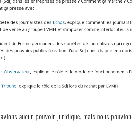
tes (SdJ) dans les entreprises de presse ? Comment ça marche ? C
t ça presse avec :
ociété des journalistes des
Echos
, explique comment les journalis
et de vente au groupe LVMH et s’imposer comme interlocuteurs i
sident du Forum permanent des sociétés de journalistes qui regrou
s des pouvoirs publics (création d’une SdJ dans chaque entrepris
c.)
el Observateu
r
, explique le rôle et le mode de fonctionnement d’
 Tribune
, explique le rôle de la SdJ lors du rachat par LVMH
avions aucun pouvoir juridique, mais nous pouvions