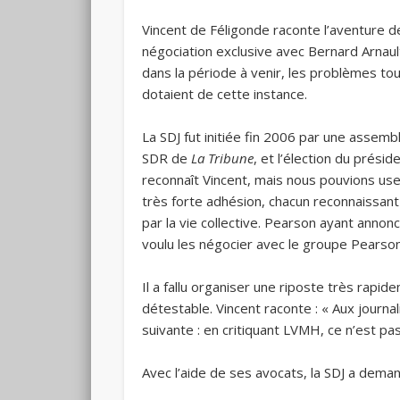
Vincent de Féligonde raconte l’aventure de
négociation exclusive avec Bernard Arnault
dans la période à venir, les problèmes tou
dotaient de cette instance.
La SDJ fut initiée fin 2006 par une assemb
SDR de
La Tribune
, et l’élection du prési
reconnaît Vincent, mais nous pouvions use
très forte adhésion, chacun reconnaissant
par la vie collective. Pearson ayant anno
voulu les négocier avec le groupe Pearso
Il a fallu organiser une riposte très rapi
détestable. Vincent raconte : « Aux journa
suivante : en critiquant LVMH, ce n’est p
Avec l’aide de ses avocats, la SDJ a deman