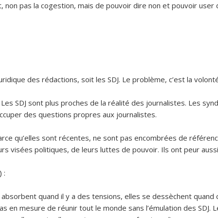
t, non pas la cogestion, mais de pouvoir dire non et pouvoir user d
e juridique des rédactions, soit les SDJ. Le problème, c’est la volo
 Les SDJ sont plus proches de la réalité des journalistes. Les sy
occuper des questions propres aux journalistes.
 parce qu’elles sont récentes, ne sont pas encombrées de référence
urs visées politiques, de leurs luttes de pouvoir. Ils ont peur auss
) :
bsorbent quand il y a des tensions, elles se dessèchent quand c’
nt pas en mesure de réunir tout le monde sans l’émulation des SDJ