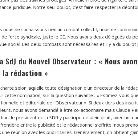
ssance juridique. Notre seul boulot, c’est faire respecter la déon
is nous ne connaissons rien au combat collectif, nous ne communi
pas de force syndicale, juste le CE. Nous avons deux délégués du pe
vue social. Les deux combats sont nécessaires et il y a du boulot p
a SdJ du Nouvel Observateur : « Nous avons
 la rédaction »
charte selon laquelle toute désignation d’un directeur de la réda
ur cette nomination, sur la question suivante : « Estimez-vous que
ionnelle et éditoriale de l’Observateur ». Si deux tiers des inscrits
illeurs, nous avons demandé à être co-actionnaire mais Claude Per
n, le président de la SDR y participe de plein droit, avec un man
 frontière entre la publicité et le rédactionnel s’effrite, nous pre
 une réunion avec les publicitaires. Généralement, on obtient gain