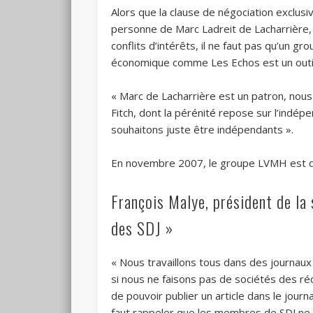
Alors que la clause de négociation exclusi
personne de Marc Ladreit de Lacharrière, 
conflits d’intérêts, il ne faut pas qu’un 
économique comme Les Echos est un outil de
« Marc de Lacharrière est un patron, nous
Fitch, dont la pérénité repose sur l’indé
souhaitons juste être indépendants ».
En novembre 2007, le groupe LVMH est d
François Malye, président de la
des SDJ »
« Nous travaillons tous dans des journaux t
si nous ne faisons pas de sociétés des réda
de pouvoir publier un article dans le journa
faut rappeler que les membres de SDJ ne son