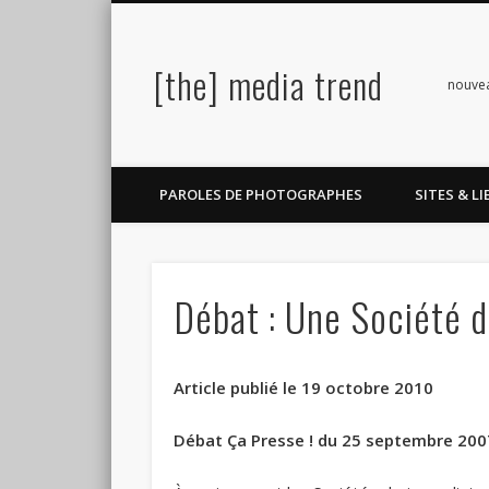
[the] media trend
Facebook
Twitter
Pinterest
LinkedIn
nouve
PAROLES DE PHOTOGRAPHES
SITES & LI
Débat : Une Société de
Article publié le 19 octobre 2010
Débat Ça Presse ! du 25 septembre 200