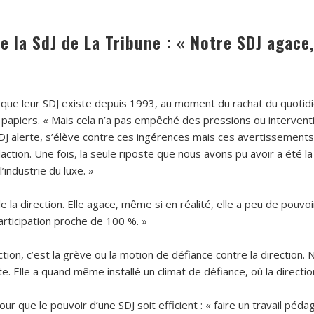
 la SdJ de La Tribune : « Notre SDJ agace,
 que leur SDJ existe depuis 1993, au moment du rachat du quotidie
 papiers. « Mais cela n’a pas empêché des pressions ou interventi
SDJ alerte, s’élève contre ces ingérences mais ces avertissements
daction. Une fois, la seule riposte que nous avons pu avoir a été l
’industrie du luxe. »
de la direction. Elle agace, même si en réalité, elle a peu de pou
participation proche de 100 %. »
tion, c’est la grève ou la motion de défiance contre la direction. No
. Elle a quand même installé un climat de défiance, où la direction
our que le pouvoir d’une SDJ soit efficient : « faire un travail pé