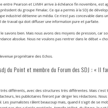
ve entre Pearson et LVMH arrive à échéance fin novembre, est appa
président du groupe Fimalac. Ce qui a permis à la SDJ de dévelop
groupe industriel détienne un média. Ce n’est pas concevable dans 
 travail qui doit diffuser une information pure et parfaite.
 le savons bien. Mais nous avons des moyens de pression, car son
pendance absolue. Nous ne voulons pas rentrer dans le débat « ch
evenue propriétaire des Echos.
 sdj du Point et membre du Forum des SDJ : « Il fa
rès différents, avec des structures très différentes. Mais c’est tou
cteurs, les publicitaires finiront par diriger les rédactions. Nous
l. Les journalistes râlent beaucoup mais, quand il s’agit de se mobil
t pas des salariés protégés. Armelle Héliot, du Figaro, le sait bie