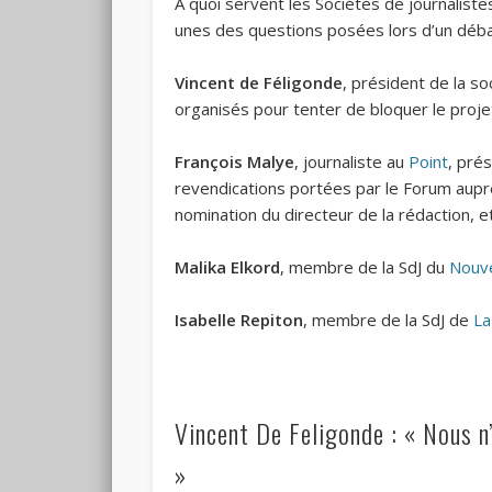
À quoi servent les Sociétés de journalis
unes des questions posées lors d’un déba
Vincent de Féligonde
, président de la s
organisés pour tenter de bloquer le proj
François Malye
, journaliste au
Point
, pré
revendications portées par le Forum auprè
nomination du directeur de la rédaction, et
Malika Elkord
, membre de la SdJ du
Nouv
Isabelle Repiton
, membre de la SdJ de
La
Vincent De Feligonde : « Nous n’
»