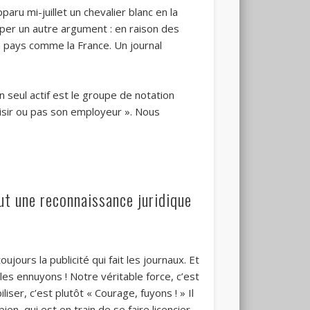
ru mi-juillet un chevalier blanc en la
per un autre argument : en raison des
un pays comme la France. Un journal
 seul actif est le groupe de notation
oisir ou pas son employeur ». Nous
ut une reconnaissance juridique
jours la publicité qui fait les journaux. Et
 les ennuyons ! Notre véritable force, c’est
iser, c’est plutôt « Courage, fuyons ! » Il
n, qui est en train de se faire licencier.