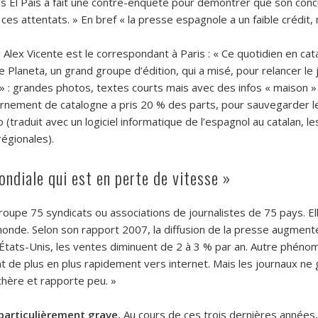
Mais El Pais a fait une contre-enquête pour démontrer que son co
 ces attentats. » En bref « la presse espagnole a un faible crédit, 
l Alex Vicente est le correspondant à Paris : « Ce quotidien en ca
e Planeta, un grand groupe d’édition, qui a misé, pour relancer l
» : grandes photos, textes courts mais avec des infos « maison 
nement de catalogne a pris 20 % des parts, pour sauvegarder le 
ico (traduit avec un logiciel informatique de l’espagnol au catalan, 
régionales).
ondiale qui est en perte de vitesse »
oupe 75 syndicats ou associations de journalistes de 75 pays. Elle
monde. Selon son rapport 2007, la diffusion de la presse augmen
x États-Unis, les ventes diminuent de 2 à 3 % par an. Autre phéno
 de plus en plus rapidement vers internet. Mais les journaux ne
 chère et rapporte peu. »
particulièrement grave.
Au cours de ces trois dernières années