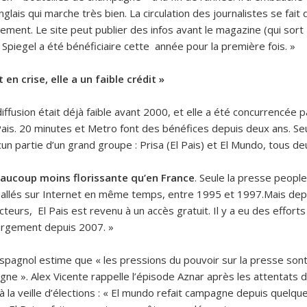
ais qui marche très bien. La circulation des journalistes se fait da
uement. Le site peut publier des infos avant le magazine (qui sort 
du Spiegel a été bénéficiaire cette année pour la première fois. »
en crise, elle a un faible crédit »
diffusion était déjà faible avant 2000, et elle a été concurrencée 
 Pais. 20 minutes et Metro font des bénéfices depuis deux ans. Seu
cun partie d’un grand groupe : Prisa (El Pais) et El Mundo, tous de
aucoup moins florissante qu’en France
. Seule la presse people
 allés sur Internet en même temps, entre 1995 et 1997.Mais depu
lecteurs, El Pais est revenu à un accès gratuit. Il y a eu des effo
argement depuis 2007. »
e espagnol estime que « les pressions du pouvoir sur la presse so
gne ». Alex Vicente rappelle l’épisode Aznar après les attentats
, à la veille d’élections : « El mundo refait campagne depuis quelq