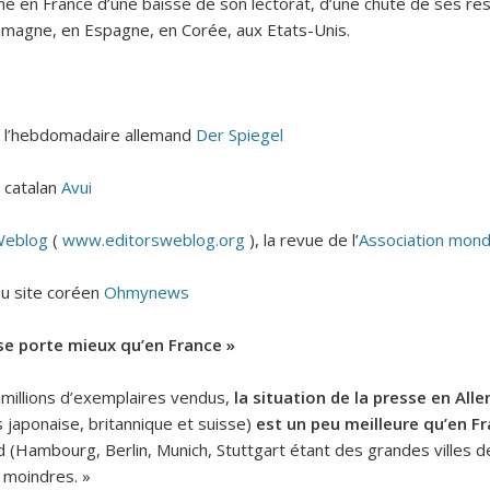
me en France d’une baisse de son lectorat, d’une chute de ses res
lemagne, en Espagne, en Corée, aux Etats-Unis.
e l’hebdomadaire allemand
Der Spiegel
 catalan
Avui
Weblog
(
www.editorsweblog.org
), la revue de l’
Association mond
du site coréen
Ohmynews
se porte mieux qu’en France »
 millions d’exemplaires vendus,
la situation de la presse en Al
s japonaise, britannique et suisse)
est un peu meilleure qu’en F
(Hambourg, Berlin, Munich, Stuttgart étant des grandes villes de
n moindres. »