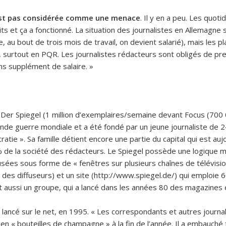
’est pas considérée comme une menace
. Il y en a peu. Les quot
its et ça a fonctionné. La situation des journalistes en Allemagne
, au bout de trois mois de travail, on devient salarié), mais les p
s, surtout en PQR. Les journalistes rédacteurs sont obligés de pr
s supplément de salaire. »
Der Spiegel (1 million d’exemplaires/semaine devant Focus (700 00
onde guerre mondiale et a été fondé par un jeune journaliste de 24 
ratie ». Sa famille détient encore une partie du capital qui est a
% de la société des rédacteurs. Le Spiegel possède une logique mul
sées sous forme de « fenêtres sur plusieurs chaînes de télévisio
à des diffuseurs) et un site (http://www.spiegel.de/) qui emploie 6
est aussi un groupe, qui a lancé dans les années 80 des magazines
 lancé sur le net, en 1995. « Les correspondants et autres journali
t en « bouteilles de champagne » à la fin de l’année. Il a embauch