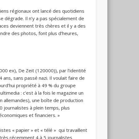
idiens régionaux ont lancé des quotidiens
 se dégrade. Il n’y a pas spécialement de
laces deviennent très chères et il y a des
endre des photos, font plus d’heures,
0 ex), De Zeit (120000)), par l’identité
ans, sans passé nazi. Il voulait faire de
ujourd’hui propriété à 49 % du groupe
timedia : c’est à la fois le magazine un
n allemandes), une boîte de production
0 journalistes à plein temps, plus
 économiques et financiers. »
stes « papier » et « télé » qui travaillent
é très récemment 4 à 5 journalistes