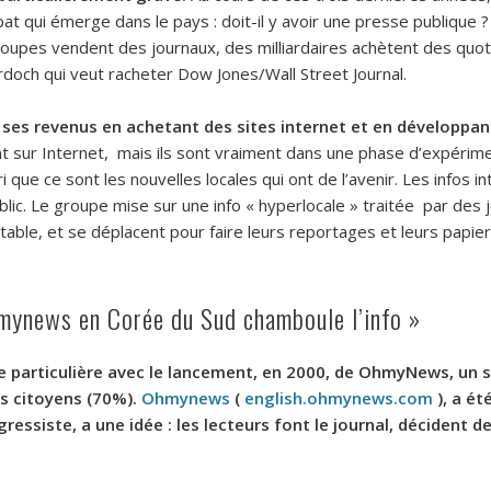
at qui émerge dans le pays : doit-il y avoir une presse publique 
roupes vendent des journaux, des milliardaires achètent des quo
rdoch qui veut racheter Dow Jones/Wall Street Journal.
ses revenus en achetant des sites internet et en développan
sur Internet, mais ils sont vraiment dans une phase d’expérime
ri que ce sont les nouvelles locales qui ont de l’avenir. Les infos 
ublic. Le groupe mise sur une info « hyperlocale » traitée par des
table, et se déplacent pour faire leurs reportages et leurs papiers
Ohmynews en Corée du Sud chamboule l’info »
e particulière avec le lancement, en 2000, de OhmyNews, un
s
es citoyens (70%).
Ohmynews
(
english.ohmynews.com
),
a ét
ressiste, a une idée : les lecteurs font le journal, décident de