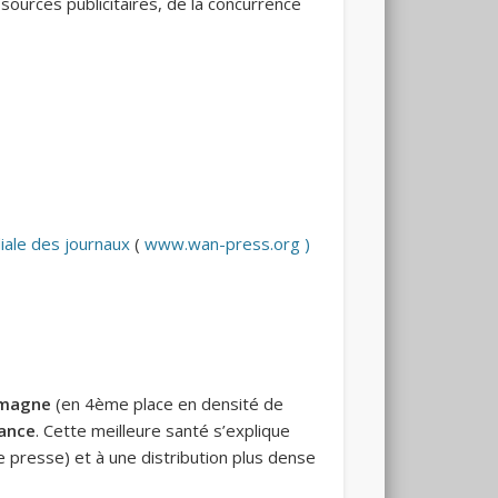
sources publicitaires, de la concurrence
iale des journaux
(
www.wan-press.org )
lemagne
(en 4ème place en densité de
rance
. Cette meilleure santé s’explique
 presse) et à une distribution plus dense