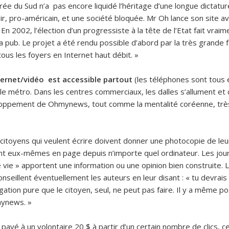
ée du Sud n’a pas encore liquidé l’héritage d’une longue dictatur
, pro-américain, et une société bloquée. Mr Oh lance son site ave
 En 2002, l’élection d’un progressiste à la tête de l’Etat fait vraim
la pub. Le projet a été rendu possible d’abord par la très grande 
us les foyers en Internet haut débit. »
internet/vidéo est accessible partout
(les téléphones sont tous 
le métro. Dans les centres commerciaux, les dalles s’allument et
oppement de Ohmynews, tout comme la mentalité coréenne, très se
citoyens qui veulent écrire doivent donner une photocopie de leur 
ttent eux-mêmes en page depuis n’importe quel ordinateur. Les jour
 de vie » apportent une information ou une opinion bien construite.
onseillent éventuellement les auteurs en leur disant : « tu devrais
gation pure que le citoyen, seul, ne peut pas faire. Il y a même 
mynews. »
 payé à un volontaire 20 $ à partir d’un certain nombre de clics, ce