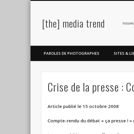
[the] media trend
Facebook
Twitter
Pinterest
LinkedIn
nouve
PAROLES DE PHOTOGRAPHES
SITES & LI
Crise de la presse : 
Article publié le 15 octobre 2008
Compte-rendu du débat « ça presse ! »