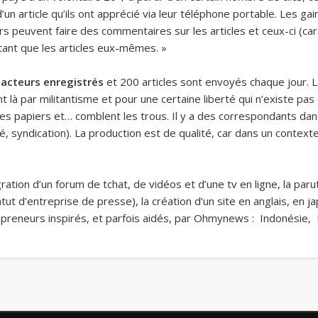
n article qu’ils ont apprécié via leur téléphone portable. Les ga
s peuvent faire des commentaires sur les articles et ceux-ci (car
autant que les articles eux-mêmes. »
dacteurs enregistrés
et
200 articles sont envoyés chaque jour. 
nt là par militantisme et pour une certaine liberté qui n’existe pa
 les papiers et… comblent les trous. Il y a des correspondants dans
cité, syndication). La production est de qualité, car dans un conte
égration d’un forum de tchat, de vidéos et d’une tv en ligne, la par
atut d’entreprise de presse), la création d’un site en anglais, en 
reneurs inspirés, et parfois aidés, par Ohmynews : Indonésie, D