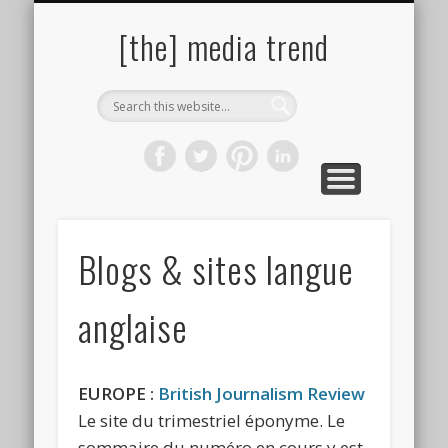
PAROLES DE PHOTOGRAPHES
SITES & LIENS UTILES
BIBLIOGRAPHIE
ÇA PRESSE !
À PROPOS
AUTEURS
[the] media trend
Blogs & sites langue
anglaise
EUROPE :
British Journalism Review
Le site du trimestriel éponyme. Le
sommaire du numéro en cours y est