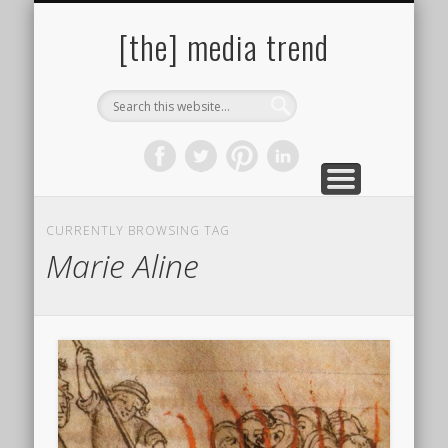
PAROLES DE PHOTOGRAPHES
SITES & LIENS UTILES
BIBLIOGRAPHIE
ÇA PRESSE !
À PROPOS
AUTEURS
[the] media trend
CURRENTLY BROWSING TAG
Marie Aline