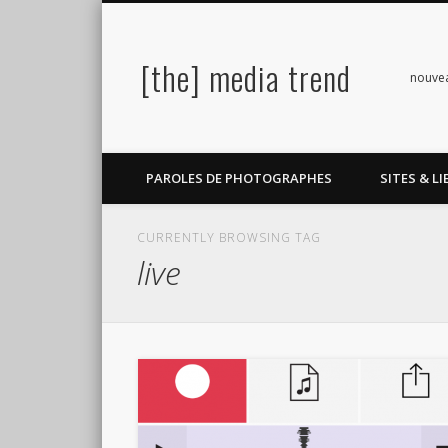
[the] media trend
Facebook
Twitter
Pinterest
LinkedIn
nouve
PAROLES DE PHOTOGRAPHES
SITES & LI
CURRENTLY BROWSING TAG
live