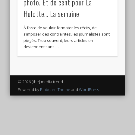
photo, Et de cent pour La
Hulotte… La semaine
À force de vouloir formater les récits, de
s’imposer des contraintes, les journalistes sont
piégés. Trop souvent, leurs articles en
deviennent sans …
© 2026 [the] media trend
Powered by
Pinboard Theme
and
WordPress