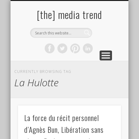
PAROLES DE PHOTOGRAPHES
SITES & LIENS UTILES
BIBLIOGRAPHIE
ÇA PRESSE !
À PROPOS
AUTEURS
[the] media trend
CURRENTLY BROWSING TAG
La Hulotte
La force du récit personnel
d’Agnès Bun, Libération sans