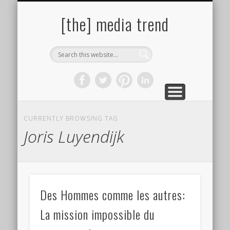
PAROLES DE PHOTOGRAPHES
SITES & LIENS UTILES
BIBLIOGRAPHIE
ÇA PRESSE !
À PROPOS
AUTEURS
[the] media trend
CURRENTLY BROWSING TAG
Joris Luyendijk
Des Hommes comme les autres:
La mission impossible du