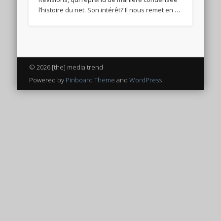
l’histoire du net. Son intérêt? Il nous remet en …
© 2026 [the] media trend
Powered by
Pinboard Theme
and
WordPress