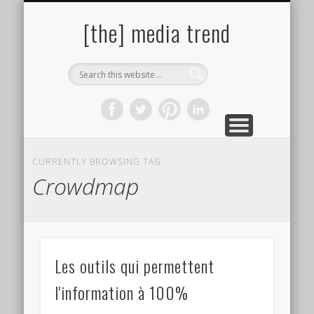
PAROLES DE PHOTOGRAPHES
SITES & LIENS UTILES
BIBLIOGRAPHIE
ÇA PRESSE !
À PROPOS
AUTEURS
[the] media trend
CURRENTLY BROWSING TAG
Crowdmap
Les outils qui permettent
l'information à 100%