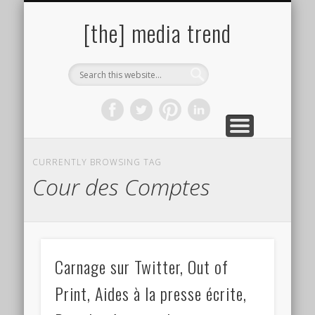
PAROLES DE PHOTOGRAPHES
SITES & LIENS UTILES
BIBLIOGRAPHIE
ÇA PRESSE !
À PROPOS
AUTEURS
[the] media trend
CURRENTLY BROWSING TAG
Cour des Comptes
Carnage sur Twitter, Out of
Print, Aides à la presse écrite,