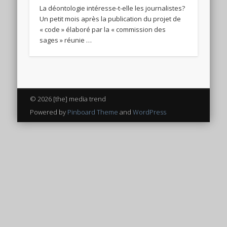
La déontologie intéresse-t-elle les journalistes?
Un petit mois après la publication du projet de
« code » élaboré par la « commission des
sages » réunie …
© 2026 [the] media trend
Powered by
Pinboard Theme
and
WordPress