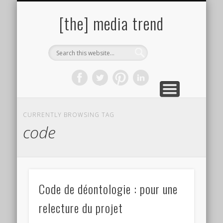
PAROLES DE PHOTOGRAPHES
SITES & LIENS UTILES
BIBLIOGRAPHIE
ÇA PRESSE !
À PROPOS
AUTEURS
[the] media trend
CURRENTLY BROWSING TAG
code
Code de déontologie : pour une
relecture du projet