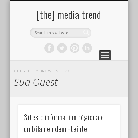
PAROLES DE PHOTOGRAPHES
SITES & LIENS UTILES
BIBLIOGRAPHIE
ÇA PRESSE !
À PROPOS
AUTEURS
[the] media trend
CURRENTLY BROWSING TAG
Sud Ouest
Sites d'information régionale:
un bilan en demi-teinte