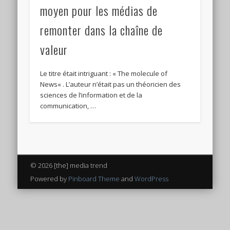
moyen pour les médias de
remonter dans la chaîne de
valeur
Le titre était intriguant : « The molecule of
News« . L’auteur n’était pas un théoricien des
sciences de l’information et de la
communication, …
© 2026 [the] media trend
Powered by
Pinboard Theme
and
WordPress