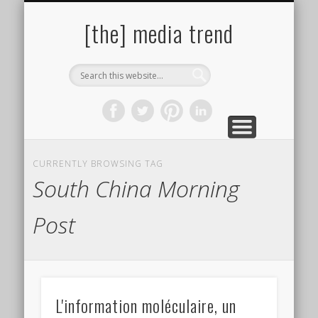
PAROLES DE PHOTOGRAPHES
SITES & LIENS UTILES
BIBLIOGRAPHIE
ÇA PRESSE !
À PROPOS
AUTEURS
[the] media trend
CURRENTLY BROWSING TAG
South China Morning
Post
L'information moléculaire, un