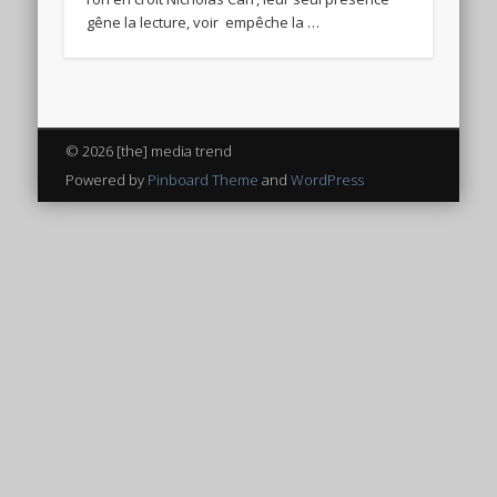
gêne la lecture, voir empêche la …
© 2026 [the] media trend
Powered by
Pinboard Theme
and
WordPress