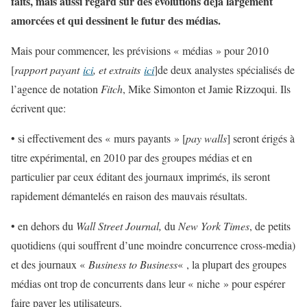
faits, mais aussi regard sur des évolutions déjà largement
amorcées et qui dessinent le futur des médias.
Mais pour commencer, les prévisions « médias » pour 2010
[
rapport payant
ici
, et extraits
ici
]de deux analystes spécialisés de
l’agence de notation
Fitch
, Mike Simonton et Jamie Rizzoqui. Ils
écrivent que:
• si effectivement des « murs payants » [
pay walls
] seront érigés à
titre expérimental, en 2010 par des groupes médias et en
particulier par ceux éditant des journaux imprimés, ils seront
rapidement démantelés en raison des mauvais résultats.
• en dehors du
Wall Street Journal,
du
New York Times
, de petits
quotidiens (qui souffrent d’une moindre concurrence cross-media)
et des journaux «
Business to Business
« , la plupart des groupes
médias ont trop de concurrents dans leur « niche » pour espérer
faire payer les utilisateurs.