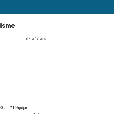
lisme
il y a 18 ans
50 ans ? L’équipe