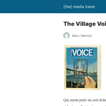
[the] media trend
The Village Voi
Marc Mentré
Qui aurait parié un seul doll