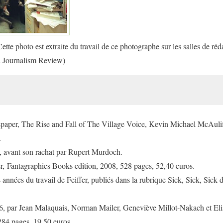
te photo est extraite du travail de ce photographe sur les salles de ré
 Journalism Review
)
aper, The Rise and Fall of The Village Voic
e
, Kevin Michael McAulif
.
l, avant son rachat par Rupert Murdoch.
fer, Fantagraphics Books edition, 2008, 528 pages, 52,40 euros.
 années du travail de Feiffer, publiés dans la rubrique
Sick, Sick, Sick
6,
par Jean Malaquais, Norman Mailer, Geneviève Millot-Nakach et Eli
284 pages, 19,50 euros.