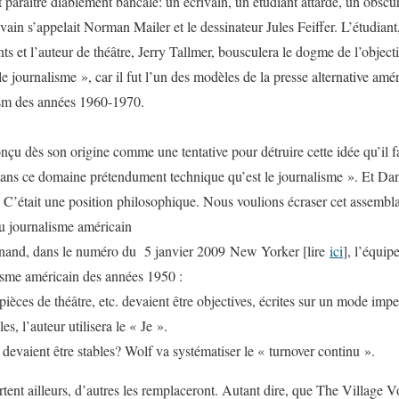
 paraître diablement bancale: un écrivain, un étudiant attardé, un obscur
vain s’appelait Norman Mailer et le dessinateur Jules Feiffer. L’étudian
ts et l’auteur de théâtre, Jerry Tallmer, bousculera le dogme de l’objectiv
e journalisme », car il fut l’un des modèles de la presse alternative amér
ism
des années 1960-1970.
nçu dès son origine comme une tentative pour détruire cette idée qu’il f
dans ce domaine prétendument technique qu’est le journalisme ». Et Dan
« C’était une position philosophique. Nous voulions écraser cet assemb
u journalisme américain
enand, dans le numéro du 5 janvier 2009
New Yorker
[lire
ici
],
l’équipe
isme américain des années 1950 :
s pièces de théâtre, etc. devaient être objectives, écrites sur un mode im
es, l’auteur utilisera le « Je ».
 devaient être stables? Wolf va systématiser le « turnover continu ».
tent ailleurs, d’autres les remplaceront. Autant dire, que
The Village V