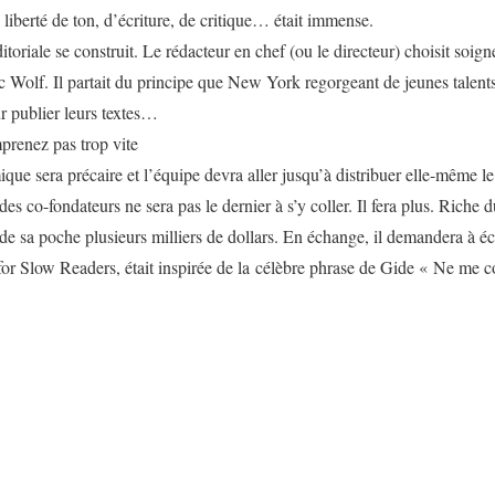
 liberté de ton, d’écriture, de critique… était immense.
ditoriale se construit. Le rédacteur en chef (ou le directeur) choisit soig
 Wolf. Il partait du principe que New York regorgeant de jeunes talents, po
ur publier leurs textes…
renez pas trop vite
ue sera précaire et l’équipe devra aller jusqu’à distribuer elle-même le
 des co-fondateurs ne sera pas le dernier à s’y coller. Il fera plus. Riche
ra de sa poche plusieurs milliers de dollars. En échange, il demandera à é
r Slow Readers
, était inspirée de la célèbre phrase de Gide « Ne me 