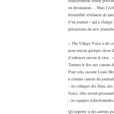
rédactionnelle réunie pouvait
un dessinateur.… Mais l’écri
formidable révélateur de talen
d’un journal « qui a changé l
précurseurs du
new journal
«
The Village Voice
a été co
pour réussir quelque chose 
d’enfoncer encore le clou : 
Tourner le dos aux canons d
Pour cela, raconte Louis M
à certains canons du journal
– les critiques des films, de
Voice
, elles seront personnell
– les équipes rédactionnelles
Qu’importe si des auteurs par