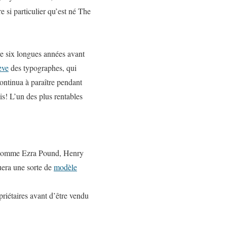
 si particulier qu’est né
The
dre six longues années avant
ève
des typographes, qui
ontinua à paraître pendant
is! L’un des plus rentables
urs comme Ezra Pound, Henry
uera une sorte de
modèle
priétaires avant d’être vendu