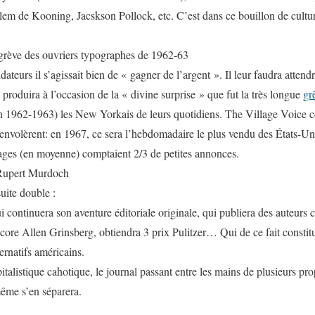
m de Kooning, Jacskson Pollock, etc. C’est dans ce bouillon de culture
 grève des ouvriers typographes de 1962-63
ndateurs il s’agissait bien de « gagner de l’argent ». Il leur faudra atten
 produira à l’occasion de la « divine surprise » que fut la très longue
gr
en 1962-1963) les New Yorkais de leurs quotidiens.
The Village Voice
c
s’envolèrent: en 1967, ce sera l’hebdomadaire le plus vendu des États-Un
ages (en moyenne) comptaient 2/3 de petites annonces.
 Rupert Murdoch
suite double :
ui continuera son aventure éditoriale originale, qui publiera des aute
ore Allen Grinsberg, obtiendra 3 prix Pulitzer… Qui de ce fait constit
rnatifs américains.
pitalistique cahotique, le journal passant entre les mains de plusieurs pro
ême s’en séparera.