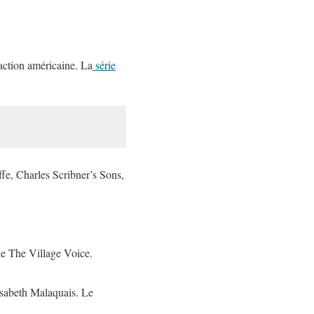
daction américaine. La
série
fe, Charles Scribner’s Sons,
de
The Village Voice.
sabeth Malaquais. Le