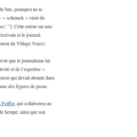
e bite, pourquoi ne te
—
« schmuck » vient du
nce
.’ ”]. Cette erreur sur une
écrivain et le journal,
urrent du
Village Voice
).
vrir que le journalisme lui
vité et de l’expertise ».
exion qui devait aboutir dans
 une des figures de proue
s Feiffer
, qui collaborera au
 de Sempé, ainsi que son