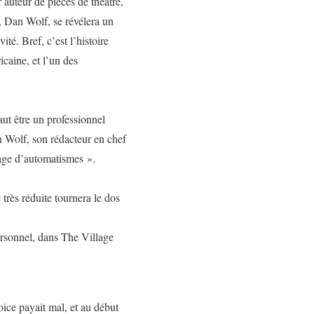
 auteur de pièces de théâtre,
t, Dan Wolf, se révélera un
ité. Bref, c’est l’histoire
icaine, et l’un des
aut être un professionnel
 Wolf, son rédacteur en chef
lage d’automatismes ».
 très réduite tournera le dos
personnel, dans
The Village
oice
payait mal, et au début