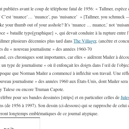
t publiées avant le coup de téléphone fatal de 1956: « Tallmer, espèce d
ul? C’est ‘nuance’… ‘nuance’, pas ‘nuisance’ » [
Tallmer, you schmuck 
ke your thumb out of your asshole? It’s ‘nuance … nuance,’ not ‘nuisa
roce « bataille typo[graphique] », qui devait conduire à la rupture entre l’
lmer plusieurs décennies plus tard dans
The Villager
,
(
ancêtre et conc
ses du « nouveau journalisme » des années 1960-70
nd, ces chroniques sont importantes, car elles « aidèrent Mailer à décou
un type de journalisme « où il enfonçait les doigts dans l’œil de l’objecti
 époque que Norman Mailer a commencé à infléchir son travail. Une réfl
ouveau journalisme » des années 1960 aux États-Unis, dont Mailer sera
y Talese ou encore Truman Capote.
 célèbre pour ses bandes dessinées [
strips
] et en particulier celles de
Jule
ns (de 1956 à 1997). Son dessin (
ci-dessous
) qui se rapproche de celui
seront longtemps emblématiques de ce journal atypique.