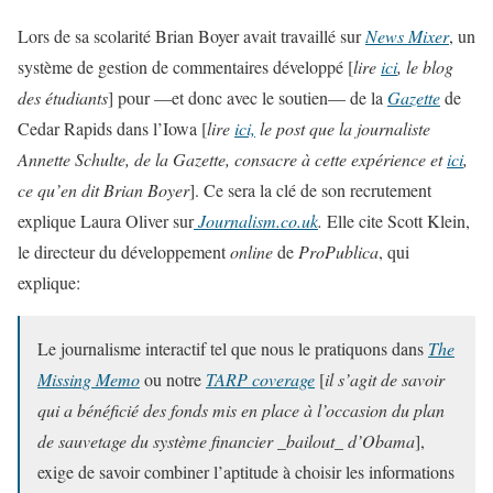
Lors de sa scolarité Brian Boyer avait travaillé sur
News Mixer
, un
système de gestion de commentaires développé [
lire
ici
, le blog
des étudiants
] pour —et donc avec le soutien— de la
Gazette
de
Cedar Rapids dans l’Iowa [
lire
ici,
le post que la journaliste
Annette Schulte, de la Gazette, consacre à cette expérience et
ici
,
ce qu’en dit Brian Boyer
]. Ce sera la clé de son recrutement
explique Laura Oliver sur
Journalism.co.uk
.
Elle cite Scott Klein,
le directeur du développement
online
de
ProPublica
, qui
explique:
Le journalisme interactif tel que nous le pratiquons dans
The
Missing Memo
ou notre
TARP coverage
[
il s’agit de savoir
qui a bénéficié des fonds mis en place à l’occasion du plan
de sauvetage du système financier _bailout_ d’Obama
],
exige de savoir combiner l’aptitude à choisir les informations