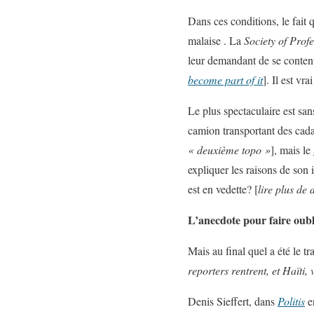
Dans ces conditions, le fait 
malaise . La
Society of Prof
leur demandant de se contente
become part of it
]. Il est vr
Le plus spectaculaire est san
camion transportant des cada
« deuxième topo »
], mais le
expliquer les raisons de son i
est en vedette? [
lire plus de 
L’anecdote pour faire oubl
Mais au final quel a été le t
reporters rentrent, et Haïti
Denis Sieffert, dans
Politis
en