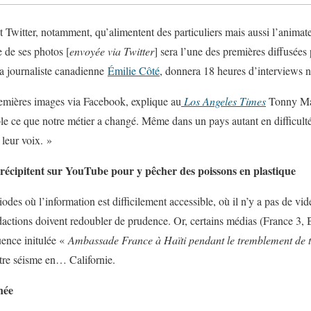
 Twitter, notamment, qu’alimentent des particuliers mais aussi l’animat
e de ses photos [
envoyée via Twitter
] sera l’une des premières diffusées
la journaliste canadienne
Émilie Côté
, donnera 18 heures d’interviews 
emières images via Facebook, explique au
Los Angeles Times
Tonny M
ble ce que notre métier a changé. Même dans un pays autant en difficulté
leur voix. »
récipitent sur YouTube pour y pêcher des poissons en plastique
des où l’information est difficilement accessible, où il n’y a pas de vi
rédactions doivent redoubler de prudence. Or, certains médias (France
uence initulée «
Ambassade France à Haïti pendant le tremblement de t
tre séisme en… Californie.
née