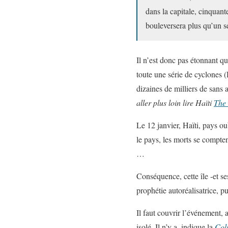
dans la capitale, cinquant
bouleversera plus qu’un 
Il n’est donc pas étonnant que
toute une série de cyclones (
dizaines de milliers de sans a
aller plus loin lire Haïti
The
Le 12 janvier, Haïti, pays ou
le pays, les morts se compten
…
Conséquence, cette île -et s
prophétie autoréalisatrice, p
Il faut couvrir l’événement, 
isolé. Il n’y a, indique la
Col