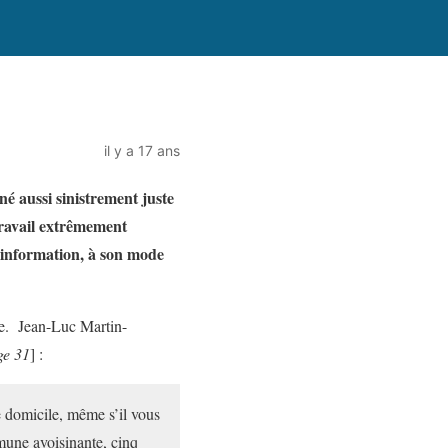
il y a 17 ans
 aussi sinistrement juste
 travail extrêmement
 l’information, à son mode
que. Jean-Luc Martin-
ge 31
] :
 domicile, même s’il vous
mmune avoisinante, cinq