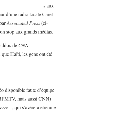
s aux
eur d’une radio locale Carel
 par
Associated Press
(ci-
non stop aux grands médias.
addox de
CNN
 que Haïti, les gens ont été
déo disponible faute d’équipe
 3, BFMTV, mais aussi CNN)
erre
« , qui s’avérera être une