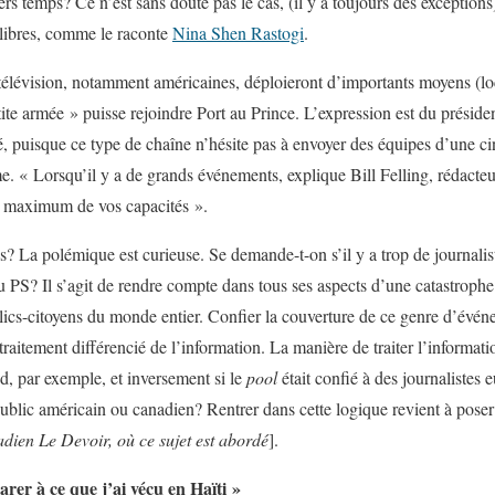
ers temps? Ce n’est sans doute pas le cas, (il y a toujours des exceptions)
s libres, comme le raconte
Nina Shen Rastogi
.
 télévision, notamment américaines, déploieront d’importants moyens (loc
ite armée » puisse rejoindre Port au Prince. L’expression est du prési
é, puisque ce type de chaîne n’hésite pas à envoyer des équipes d’une c
e. « Lorsqu’il y a de grands événements, explique Bill Felling, rédacte
au maximum de vos capacités ».
tes? La polémique est curieuse. Se demande-t-on s’il y a trop de journalis
 PS? Il s’agit de rendre compte dans tous ses aspects d’une catastroph
ublics-citoyens du monde entier. Confier la couverture de ce genre d’évé
traitement différencié de l’information. La manière de traiter l’informat
d, par exemple, et inversement si le
pool
était confié à des journalistes
e public américain ou canadien? Rentrer dans cette logique revient à pose
dien Le Devoir, où ce sujet est abordé
].
rer à ce que j’ai vécu en Haïti »