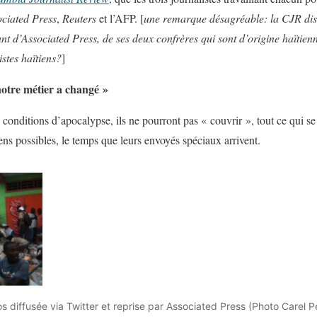
ciated Press
,
Reuters
et l’AFP. [
une remarque désagréable: la CJR dist
nt d’Associated Press, de ses deux confrères qui sont d’origine haïtienn
istes haïtiens?
]
notre métier a changé »
es conditions d’apocalypse, ils ne pourront pas « couvrir », tout ce qui 
yens possibles, le temps que leurs envoyés spéciaux arrivent.
 diffusée via Twitter et reprise par Associated Press (Photo Carel P