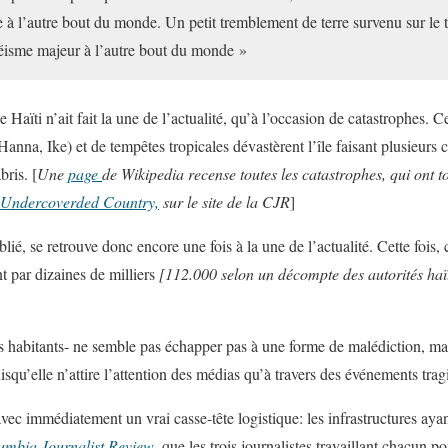
e à l’autre bout du monde. Un petit tremblement de terre survenu sur le t
séisme majeur à l’autre bout du monde »
 Haïti n’ait fait la une de l’actualité, qu’à l’occasion de catastrophes. C
Hanna, Ike) et de tempêtes tropicales dévastèrent l’île faisant plusieurs 
bris. [
Une
page
de Wikipedia recense toutes les catastrophes, qui ont to
 Undercoverded Country,
sur le site de la CJR
]
blié, se retrouve donc encore une fois à la une de l’actualité. Cette fois,
t par dizaines de milliers
[112.000 selon un décompte des autorités haït
es habitants- ne semble pas échapper pas à une forme de malédiction, ma
uisqu’elle n’attire l’attention des médias qu’à travers des événements trag
avec immédiatement un vrai casse-tête logistique: les infrastructures ayant
umbia Journalist Review
,
que les trois journalistes travaillant chacun p