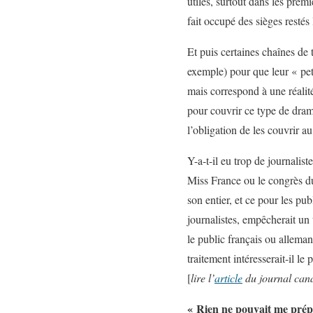
utiles, surtout dans les premi
fait occupé des sièges resté
Et puis certaines chaînes de
exemple) pour que leur « pet
mais correspond à une réalit
pour couvrir ce type de dram
l’obligation de les couvrir 
Y-a-t-il eu trop de journalis
Miss France ou le congrès du
son entier, et ce pour les p
journalistes, empêcherait un 
le public français ou alleman
traitement intéresserait-il l
[
lire l’
article
du journal cana
« Rien ne pouvait me prépa