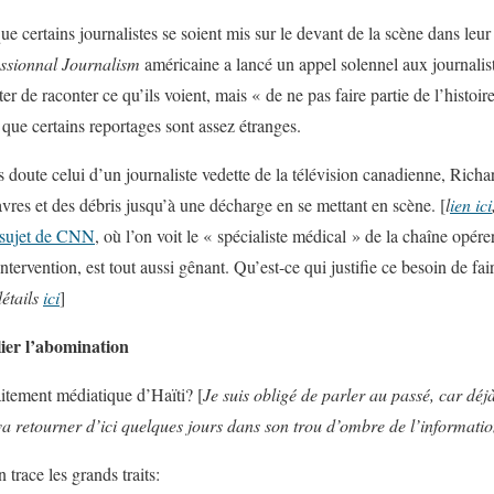
que certains journalistes se soient mis sur le devant de la scène dans leu
essionnal Journalism
américaine a lancé un appel solennel aux journaliste
r de raconter ce qu’ils voient, mais « de ne pas faire partie de l’histoire
ai que certains reportages sont assez étranges.
s doute celui d’un journaliste vedette de la télévision canadienne, Richa
vres et des débris jusqu’à une décharge en se mettant en scène. [
l
ien ici
sujet de CNN
, où l’on voit le « spécialiste médical » de la chaîne opérer
ntervention, est tout aussi gênant. Qu’est-ce qui justifie ce besoin de fair
détails
ici
]
ier l’abomination
raitement médiatique d’Haïti? [
Je suis obligé de parler au passé, car déj
, va retourner d’ici quelques jours dans son trou d’ombre de l’informati
 trace les grands traits: