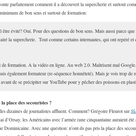
onte parfaitement comment il a découvert la supercherie et surtout com
n minimum de bon sens et surtout de formation:
l être évité? O
ui. Pour des questions de bon sens. Mais aussi parce que d
flairé la supercherie. Tout comme certains internautes, qui ont repéré et 
 de formation. A la vidéo en ligne. Au web 2.0. Maîtrisent mal Google. 
uis également formateur (re-séquence honnêteté). Mais je vois trop de r
’ avant de se précipiter sur YouTube pour y pêcher des poissons en plast
s la place des secouristes ?
des dizaines de journalistes affluent. Comment? Grégoire Fleurot sur
Sla
i d’Orsay, les Américains avec l’armée (une cinquantaine auraient été 
ue Dominicaine. Avec une question: n’ont-ils pas pris la place des secouri