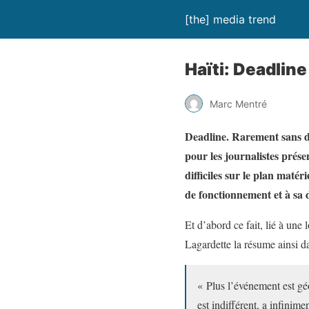
[the] media trend
Haïti: Deadline
Marc Mentré
Deadline. Rarement sans d
pour les journalistes prése
difficiles sur le plan maté
de fonctionnement et à sa 
Et d’abord ce fait, lié à une
Lagardette la résume ainsi da
« Plus l’événement est gé
est indifférent, a infini