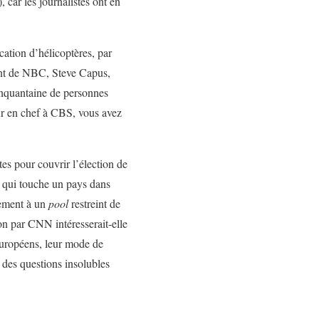
, car les journalistes ont en
ation d’hélicoptères, par
dent de NBC, Steve Capus,
inquantaine de personnes
ur en chef à CBS, vous avez
tes pour couvrir l’élection de
e qui touche un pays dans
nement à un
pool
restreint de
ion par CNN intéresserait-elle
 européens, leur mode de
r des questions insolubles