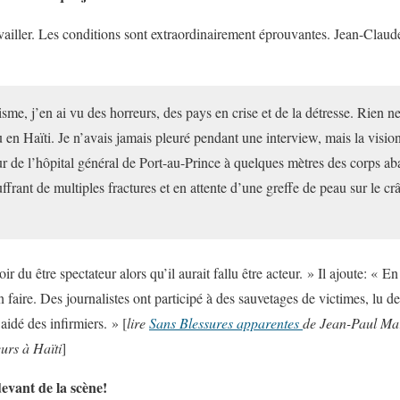
ravailler. Les conditions sont extraordinairement éprouvantes. Jean-Clau
isme, j’en ai vu des horreurs, des pays en crise et de la détresse. Rien 
cu en Haïti. Je n’avais jamais pleuré pendant une interview, mais la vis
our de l’hôpital général de Port-au-Prince à quelques mètres des corps a
ouffrant de multiples fractures et en attente d’une greffe de peau sur le 
r du être spectateur alors qu’il aurait fallu être acteur. » Il ajoute: « En 
n faire. Des journalistes ont participé à des sauvetages de victimes, lu de
 aidé des infirmiers. » [
lire
Sans Blessures apparentes
de Jean-Paul Mar
eurs à Haïti
]
evant de la scène!