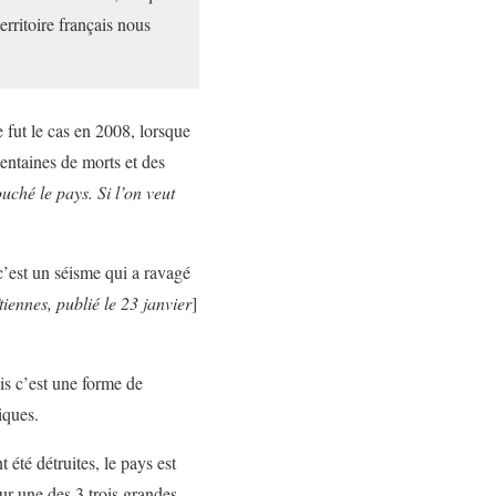
erritoire français nous
e fut le cas en 2008, lorsque
centaines de morts et des
uché le pays. Si l’on veut
 c’est un séisme qui a ravagé
iennes, publié le 23 janvier
]
is c’est une forme de
iques.
 été détruites, le pays est
our une des 3 trois grandes