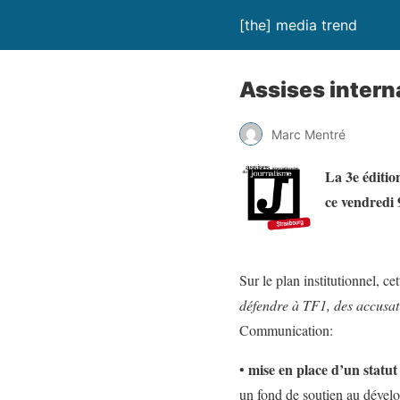
[the] media trend
Assises intern
Marc Mentré
La 3e éditio
ce vendredi 
Sur le plan institutionnel, c
défendre à TF1, des accusat
Communication:
mise en place d’un statut 
•
un fond de soutien au dével