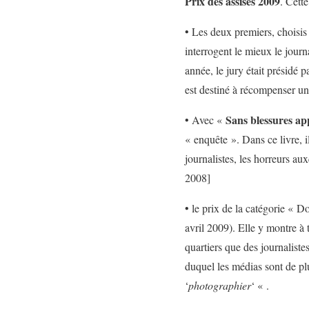
Prix des assises 2009
. Cette
• Les deux premiers, choisis 
interrogent le mieux le journ
année, le jury était présidé 
est destiné à récompenser un l
Sans blessures ap
• Avec «
« enquête ». Dans ce livre, i
journalistes, les horreurs aux
2008]
• le prix de la catégorie « D
avril 2009). Elle y montre à 
quartiers que des journaliste
duquel les médias sont de plu
‘
photographier
‘ « .