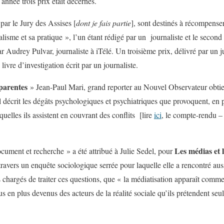
 année trois prix était décernés.
par le Jury des Assises [
dont je fais partie
], sont destinés à récompense
alisme et sa pratique », l’un étant rédigé par un journaliste et le second 
par Audrey Pulvar, journaliste à iTélé. Un troisième prix, délivré par un j
ivre d’investigation écrit par un journaliste.
parentes
» Jean-Paul Mari, grand reporter au Nouvel Observateur obtient
l décrit les dégâts psychologiques et psychiatriques que provoquent, en p
quelles ils assistent en couvrant des conflits [lire
ici
, le compte-rendu –
Les médias et 
ocument et recherche » a été attribué à Julie Sedel, pour
travers un enquête sociologique serrée pour laquelle elle a rencontré aus
s chargés de traiter ces questions, que « la médiatisation apparaît comme
s en plus devenus des acteurs de la réalité sociale qu’ils prétendent seu