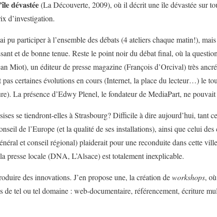
île dévastée
(La Découverte, 2009), où il décrit une île dévastée sur to
x d’investigation.
’ai pu participer à l’ensemble des débats (4 ateliers chaque matin!), mai
ssant et de bonne tenue. Reste le point noir du débat final, où la questio
 (Jean Miot), un éditeur de presse magazine (François d’Orcival) très ancré
as certaines évolutions en cours (Internet, la place du lecteur…) le tou
ure). La présence d’Edwy Plenel, le fondateur de MediaPart, ne pouvai
ses se tiendront-elles à Strasbourg? Difficile à dire aujourd’hui, tant c
nseil de l’Europe (et la qualité de ses installations), ainsi que celui des c
énéral et conseil régional) plaiderait pour une reconduite dans cette vil
a presse locale (DNA, L’Alsace) est totalement inexplicable.
troduire des innovations. J’en propose une, la création de
workshops
, où
tes de tel ou tel domaine : web-documentaire, référencement, écriture mu