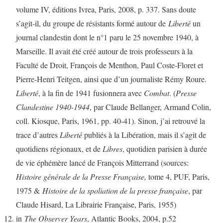
volume IV, éditions Ivrea, Paris, 2008, p. 337. Sans doute
s’agit-il, du groupe de résistants formé autour de
Liberté
un
journal clandestin dont le n°1 paru le 25 novembre 1940, à
Marseille. Il avait été créé autour de trois professeurs à la
Faculté de Droit, François de Menthon, Paul Coste-Floret et
Pierre-Henri Teitgen, ainsi que d’un journaliste Rémy Roure.
Liberté
, à la fin de 1941 fusionnera avec
Combat
. (
Presse
Clandestine 1940-1944
, par Claude Bellanger, Armand Colin,
coll. Kiosque, Paris, 1961, pp. 40-41). Sinon, j’ai retrouvé la
trace d’autres
Liberté
publiés à la Libération, mais il s’agit de
quotidiens régionaux, et de
Libres
, quotidien parisien à durée
de vie éphémère lancé de François Mitterrand (sources:
Histoire générale de la Presse Française,
tome 4, PUF, Paris,
1975 &
Histoire de la spoliation de la presse française
, par
Claude Hisard, La Librairie Française, Paris, 1955)
in
The Observer Years
, Atlantic Books, 2004, p.52