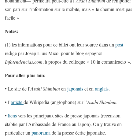
notamment— permettra peut-être à l’
Asahi Shimbun
de remporter
son pari sur l’information sur le mobile, mais « le chemin n’est pas
facile »
Notes:
(1) les informations pour ce billet ont leur source dans un
post
rédigé par Josep Lluis Mico, pour le blog espagnol
Infotendencias.com
, à propos du colloque « 10 in comunicacio ».
Pour aller plus loin:
• Le site de l’
Asahi Shimbun
en
japonais
et en
anglais
.
• l’
article
de Wikipedia (anglophone) sur l’
Asahi Shimbun
•
liens
vers les principaux sites de presse japonais (recension
établie par l’Ambassade de France au Japon). On y trouve en
particulier un
panorama
de la presse écrite japonaise.