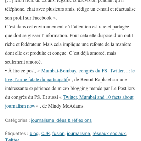
téléphone, chat avec plusieurs amis, rédige un e-mail et réactualise
son profil sur Facebook ».
C’est dans cet environnement où l’attention est rare et partagée
que doit se glisser l’information. Pour cela elle dispose d’un outil
riche et fédérateur. Mais cela implique une refonte de la manière
dont elle est produite et conçue. C’est déjà amorcé, mais
seulement amorcé.
• À lire ce post, «
Mumbai-Bombay, congrès du PS, Twitter…: le
live, l’arme fatale du participatif
« , de Benoît Raphael sur une
intéressante expérience de micro-blogging menée par Le Post lors
du congrès du PS. Et aussi «
Twitter, Mumbai and 10 facts about
journalism now
« , de Mindy McAdams.
Catégories :
journalisme idées & réflexions
Étiquettes :
blog
,
CJR
,
fusion
,
journalisme
,
réseaux sociaux
,
Twitter