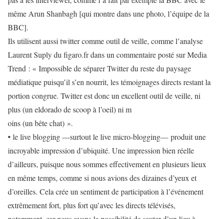
même Arun Shanbagh [qui montre dans une photo, l’équipe de la
BBC].
Ils utilisent aussi
twitter
comme outil de veille, comme l’analyse
Laurent Suply du
figaro.fr d
ans un commentaire posté sur
Media
Trend
: «
Impossible de séparer Twitter du reste du paysage
médiatique puisqu’il s’en nourrit, les témoignages directs restant la
portion congrue. Twitter est donc un excellent outil de veille, ni
plus (un eldorado de scoop à l’oeil) ni m
oins (un bête chat) ».
•
le live blogging —surtout le live micro-blogging—
produit une
incroyable impression d’ubiquité. Une impression bien réelle
d’ailleurs, puisque nous sommes effectivement en plusieurs lieux
en même temps, comme si nous avions des dizaines d’yeux et
d’oreilles. Cela crée un sentiment de participation à l’événement
extrêmement fort, plus fort qu’avec les directs télévisés,
notamment, car nous avons la possibilité de sauter d’un lieu à