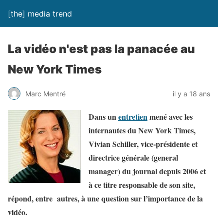
[the] media trend
La vidéo n'est pas la panacée au
New York Times
Marc Mentré
il y a 18 ans
Dans un
entretien
mené avec les
internautes du New York Times,
Vivian Schiller, vice-présidente et
directrice générale (
general
manager
) du journal depuis 2006 et
à ce titre responsable de son site,
répond, entre autres, à une question sur l’importance de la
vidéo.