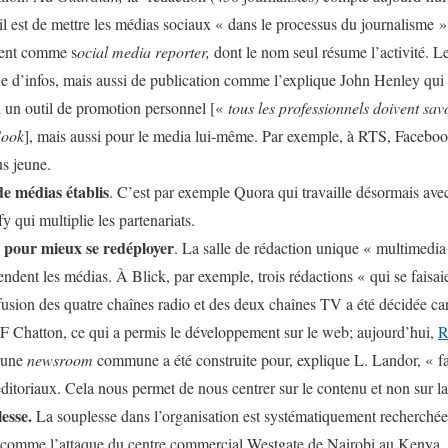
il est de mettre les médias sociaux « dans le processus du journalisme 
ssent comme s
ocial media reporter,
dont le nom seul résume l’activité. L
he d’infos, mais aussi de publication comme l’explique John Henley qui 
si un outil de promotion personnel [«
tous les professionnels doivent s
Cook
], mais aussi pour le media lui-même. Par exemple, à RTS, Facebook 
us jeune.
de médias établis
. C’est par exemple Quora qui travaille désormais av
y qui multiplie les partenariats.
s pour mieux se redéployer
. La salle de rédaction unique « multimedia
tendent les médias. À Blick, par exemple, trois rédactions « qui se faisa
usion des quatre chaînes radio et des deux chaînes TV a été décidée car «
F Chatton, ce qui a permis le développement sur le web; aujourd’hui,
R
, une
newsroom
commune a été construite pour, explique L. Landor, « fa
itoriaux. Cela nous permet de nous centrer sur le contenu et non sur la
lesse.
La souplesse dans l’organisation est systématiquement recherchée
 comme l’attaque du centre commercial Westgate de Nairobi au Kenya,