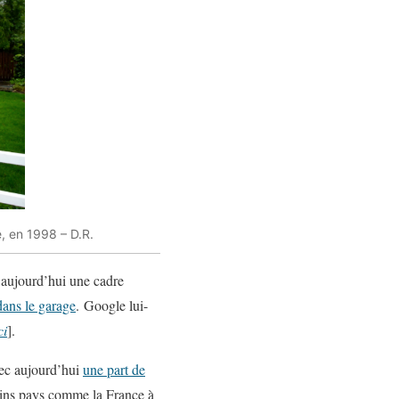
, en 1998 – D.R.
 aujourd’hui une cadre
dans le garage
. Google lui-
ci
].
vec aujourd’hui
une part de
ains pays comme la France à