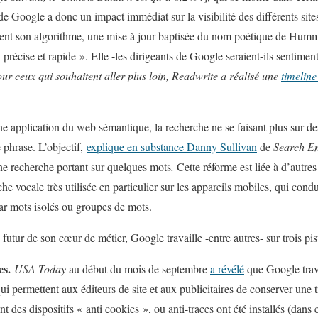
 Google a donc un impact immédiat sur la visibilité des différents site
ent son algorithme, une mise à jour baptisée du nom poétique de Hum
 précise et rapide ». Elle -les dirigeants de Google seraient-ils sentime
ur ceux qui souhaitent aller plus loin, Readwrite a réalisé une
timeline
e application du web sémantique, la recherche ne se faisant plus sur de
 phrase. L’objectif,
explique en substance Danny Sullivan
de
Search E
une recherche portant sur quelques mots
.
Cette réforme est liée à d’autr
he vocale très utilisée en particulier sur les appareils mobiles, qui cond
par mots isolés ou groupes de mots.
 futur de son cœur de métier, Google travaille -entre autres- sur trois pis
es.
USA Today
au début du mois de septembre
a révélé
que Google trava
 qui permettent aux éditeurs de site et aux publicitaires de conserver une 
 des dispositifs « anti cookies », ou anti-traces ont été installés (dans 