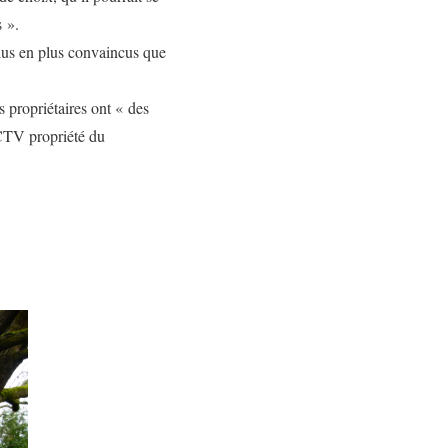
s ».
lus en plus convaincus que
s propriétaires ont « des
CCTV propriété du