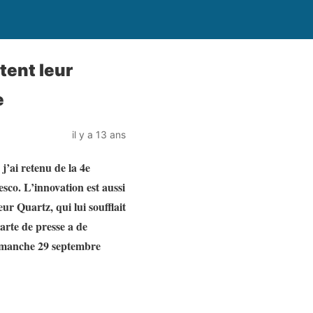
tent leur
e
il y a 13 ans
j’ai retenu de la 4e
sco. L’innovation est aussi
r Quartz, qui lui soufflait
carte de presse a de
dimanche 29 septembre