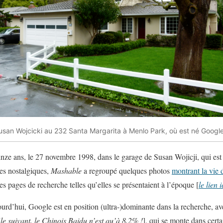
san Wojcicki au 232 Santa Margarita à Menlo Park, où est né Google
inze ans, le 27 novembre 1998, dans le garage de Susan Wojicji, qui est
es nostalgiques,
Mashable
a regroupé quelques photos
montrant la vie 
s pages de recherche telles qu’elles se présentaient à l’époque [
le lien i
jourd’hui, Google est en position (ultra-)dominante dans la recherche, a
[
le suivant, le Chinois Baidu n’est qu’à 8,2% !
], qui se monte dans cert