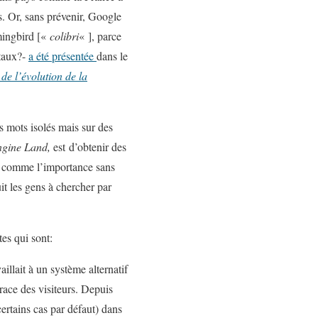
s. Or, sans prévenir, Google
mingbird [«
colibri
« ], parce
ntaux?-
a été présentée
dans le
 de l’évolution de la
s mots isolés mais sur des
ngine Land,
est d’obtenir des
es comme l’importance sans
uit les gens à chercher par
tes qui sont:
illait à un système alternatif
trace des visiteurs. Depuis
certains cas par défaut) dans