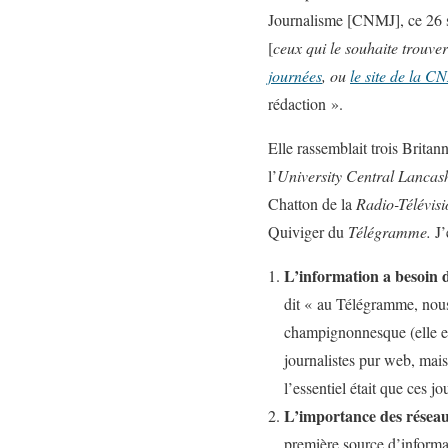
Journalisme [CNMJ], ce 26 se
[
ceux qui le souhaite trouve
journées
, ou
le site de la C
rédaction ».
Elle rassemblait trois Brita
l’
University Central Lancas
Chatton de la
Radio-Télévisi
Quiviger du
Télégramme.
J’
L’information a besoin d
dit « au Télégramme, nous
champignonnesque (elle es
journalistes pur web, mais 
l’essentiel était que ces j
L’importance des réseau
première source d’inform