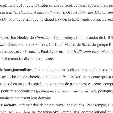
ptembre 2013, eurent à subir ce chaud-froid. Je ne m’appesantirais pas 
ront tous les éléments d’information sur L’Observatoire des Médias, qu
NMJ
] pour ne retenir que le chaud à savoir la table-ronde consacrée aux 
nniques, Jon Henley du
Guardian
–
@jonhenley
-, Lilian Landor de la B
hire
–
@cecook
-, deux Suisses, Christian Maurer de
Blick
, du groupe Ri
on Suisse
, et côté français Paul Ackermann du
Huffington Post
–
@paul
en ai retenu les dix points suivants
e bons journalistes.
Il faut toujours aller la chercher et toujours savoir
 avons besoin de chercheurs d’infos »; Paul Ackerman raconte que sa r
t passé en un an de sept à une vingtaine de personnes) est certes comp
pour trois spécialistes [
peut-on dire encore « rubricards »?
], politiqu
ournalistes maîtrisent leur domaine.
x sociaux.
Inimaginable de ne pas travailler avec eux. Par exemple, à l
ation. Au
Guardian,
la rédaction (450 journalistes) compte aujourd’hui