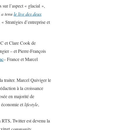
sur l’aspect « glacial »,
i a tenu
le live des deux
« Stratégies d’entreprise et
BC et Clare Cook de
ngier – et Pierre-François
ac
– France et Marcel
 la traiter. Marcel Quiviger le
édaction à la croissance
osée en majorité de
e, économie et
lifestyle
,
a RTS, Twitter est devenu la
 vingt
community