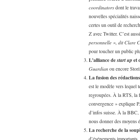
coordinators
dont le trava
nouvelles spécialités nai
certes un outil de recherc
Z avec Twitter. C’est aus
personnelle », dit Clare 
pour toucher un public pl
L’alliance de
et 
start up
Guardian
ou encore Storif
La fusion des rédaction
est le modèle vers lequel 
regroupées. À la RTS, la f
convergence » explique P.
d’infos suisse. À la BBC
nous donner des moyens éd
La recherche de la soup
d’événements importants,