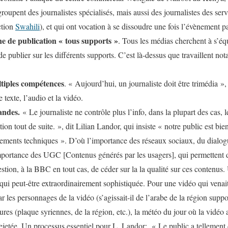
groupent des journalistes spécialisés, mais aussi des journalistes des se
ction
Swahili
), et qui ont vocation à se dissoudre une fois l’évènement p
 de publication « tous supports »
. Tous les médias cherchent à s’éq
 publier sur les différents supports. C’est là-dessus que travaillent n
ltiples compétences
. « Aujourd’hui, un journaliste doit être trimédia »,
e texte, l’audio et la vidéo.
andes.
« Le journaliste ne contrôle plus l’info, dans la plupart des cas,
n tout de suite. », dit Lilian Landor, qui insiste « notre public est bien 
pements techniques ». D’où l’importance des réseaux sociaux, du dialogu
’importance des UGC [Contenus générés par les usagers], qui permettent 
uestion, à la BBC en tout cas, de céder sur la la qualité sur ces contenus
 qui peut-être extraordinairement sophistiquée. Pour une vidéo qui venait
r les personnages de la vidéo (s’agissait-il de l’arabe de la région suppo
res (plaque syriennes, de la région, etc.), la météo du jour où la vidéo a
rejetée. Un processus essentiel pour L. Landor: « Le public a tellement d