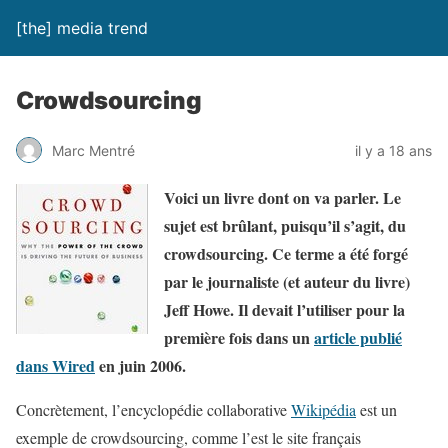
[the] media trend
Crowdsourcing
Marc Mentré
il y a 18 ans
Voici un livre dont on va parler. Le
sujet est brûlant, puisqu’il s’agit, du
crowdsourcing.
Ce terme a été forgé
par le journaliste (et auteur du livre)
Jeff Howe. Il devait l’utiliser pour la
première fois dans un
article publié
dans Wired
en juin 2006.
Concrètement, l’encyclopédie collaborative
Wikipédia
est un
exemple de
crowdsourcing
, comme l’est le site français