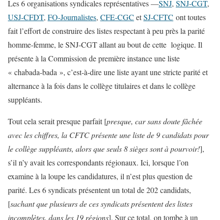
Les 6 organisations syndicales représentatives —
SNJ
,
SNJ-CGT
,
USJ-CFDT
,
FO-Journalistes
,
CFE-CGC
et
SJ-CFTC
ont toutes
fait l’effort de construire des listes respectant à peu près la parité
homme-femme, le SNJ-CGT allant au bout de cette logique. Il
présente à la Commission de première instance une liste
« chabada-bada », c’est-à-dire une liste ayant une stricte parité et
alternance à la fois dans le collège titulaires et dans le collège
suppléants.
Tout cela serait presque parfait [
presque, car sans doute fâchée
avec les chiffres, la CFTC présente une liste de 9 candidats pour
le collège suppléants, alors que seuls 8 sièges sont à pourvoir!
],
s’il n’y avait les correspondants régionaux. Ici, lorsque l’on
examine à la loupe les candidatures, il n’est plus question de
parité. Les 6 syndicats présentent un total de 202 candidats,
[
sachant que plusieurs de ces syndicats présentent des listes
incomplètes, dans les 19 régions
]. Sur ce total, on tombe à un